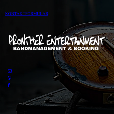
KONTAKTFORMULAR